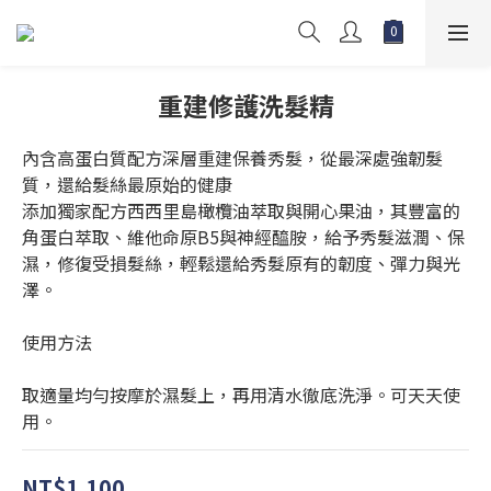
重建修護洗髮精
內含高蛋白質配方深層重建保養秀髮，從最深處強韌髮
質，還給髮絲最原始的健康
添加獨家配方西西里島橄欖油萃取與開心果油，其豐富的
角蛋白萃取、維他命原B5與神經醯胺，給予秀髮滋潤、保
濕，修復受損髮絲，輕鬆還給秀髮原有的韌度、彈力與光
澤。
使用方法
取適量均勻按摩於濕髮上，再用清水徹底洗淨。可天天使
用。
NT$1,100